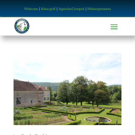
Webcam
|
Résa golf
|
Agenda/Compet
|
Hébergements