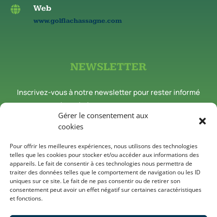
Web

www.golflachassagne.com
NEWSLETTER
Inscrivez-vous à notre newsletter pour rester informé
des nouveautés et événements du Golf de la Chassagne.
Gérer le consentement aux
cookies
Inscriptions news
Pour offrir les meilleures expériences, nous utilisons des technologies
telles que les cookies pour stocker et/ou accéder aux informations des
appareils. Le fait de consentir à ces technologies nous permettra de
traiter des données telles que le comportement de navigation ou les ID
Suivez-nous sur les réseaux
uniques sur ce site. Le fait de ne pas consentir ou de retirer son
consentement peut avoir un effet négatif sur certaines caractéristiques
et fonctions.