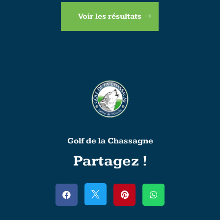
Voir les résultats
Golf de la Chassagne
Partagez !



