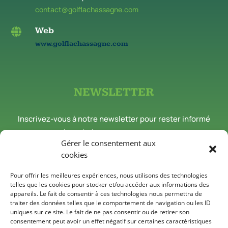
contact@golflachassagne.com
Web

www.golflachassagne.com
NEWSLETTER
Inscrivez-vous à notre newsletter pour rester informé
des nouveautés et événements du Golf de la Chassagne.
Gérer le consentement aux
cookies
Inscriptions news
Pour offrir les meilleures expériences, nous utilisons des technologies
telles que les cookies pour stocker et/ou accéder aux informations des
appareils. Le fait de consentir à ces technologies nous permettra de
traiter des données telles que le comportement de navigation ou les ID
Suivez-nous sur les réseaux
uniques sur ce site. Le fait de ne pas consentir ou de retirer son
consentement peut avoir un effet négatif sur certaines caractéristiques