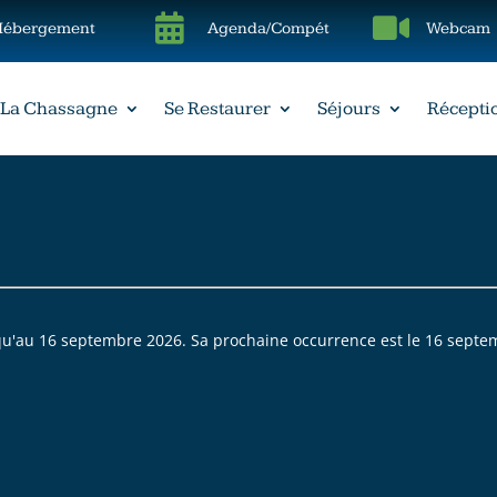


Hébergement
Agenda/Compét
Webcam
La Chassagne
Se Restaurer
Séjours
Récepti
u'au 16 septembre 2026. Sa prochaine occurrence est le 16 sept