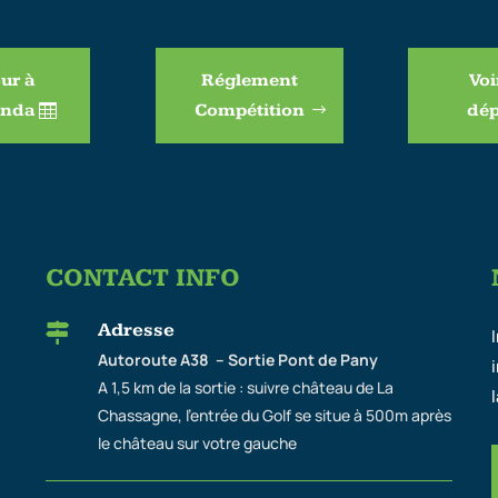
ur à
Réglement
Voi
enda
Compétition
dép
CONTACT INFO
Adresse

Autoroute A38 – Sortie Pont de Pany
A 1,5 km de la sortie : suivre château de La
Chassagne, l’entrée du Golf se situe à 500m après
le château sur votre gauche