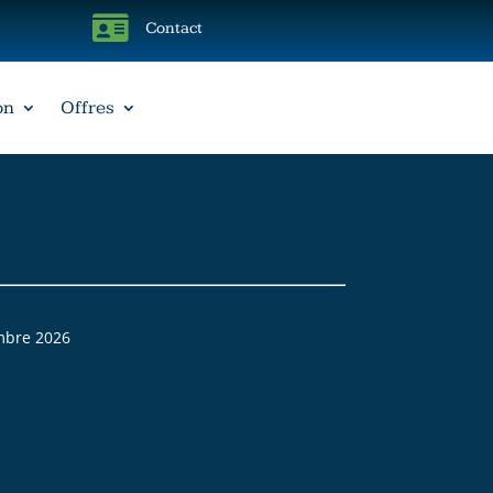

Contact
on
Offres
embre 2026