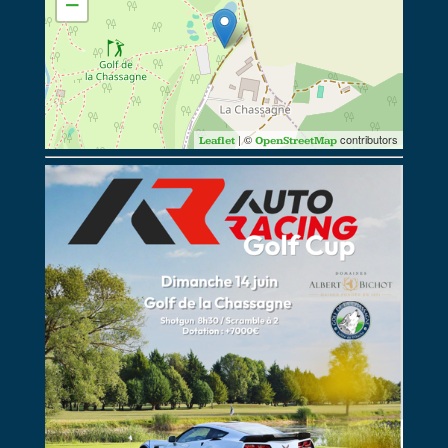
−
| ©
contributors
Leaflet
OpenStreetMap