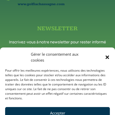
www.golflachassagne.com
NEWSLETTER
Inscrivez-vous à notre newsletter pour rester informé
des nouveautés et événements du Golf de la Chassagne.
Gérer le consentement aux
cookies
Inscriptions news
Pour offrir les meilleures expériences, nous utilisons des technologies
telles que les cookies pour stocker et/ou accéder aux informations des
appareils. Le fait de consentir à ces technologies nous permettra de
traiter des données telles que le comportement de navigation ou les ID
Suivez-nous sur les réseaux
uniques sur ce site. Le fait de ne pas consentir ou de retirer son
consentement peut avoir un effet négatif sur certaines caractéristiques
et fonctions.
Accepter
Mentions Légales
|
Politique de Cookies